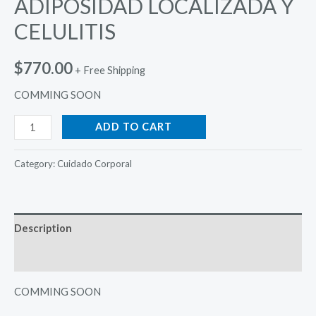
ADIPOSIDAD LOCALIZADA Y
CELULITIS
$
770.00
+ Free Shipping
COMMING SOON
GER
ADD TO CART
REDUCTIVO
Y
Category:
Cuidado Corporal
REAFIRMANTE
PARA
ADIPOSIDAD
Description
LOCALIZADA
Y
Reviews (0)
CELULITIS
COMMING SOON
quantity