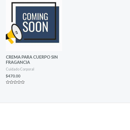
CREMA PARA CUERPO SIN
FRAGANCIA
Cuidado Corporal
$
470.00
Rated
0
out
of
5