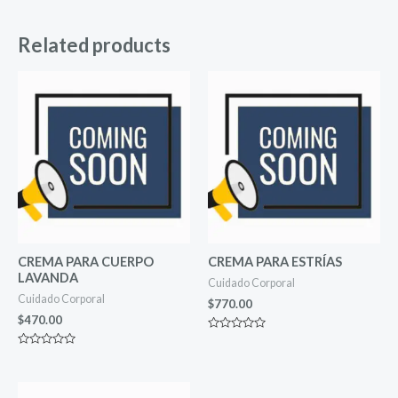
Related products
CREMA PARA CUERPO
CREMA PARA ESTRÍAS
LAVANDA
Cuidado Corporal
Cuidado Corporal
$
770.00
$
470.00
Rated
0
Rated
out
0
of
out
5
of
5