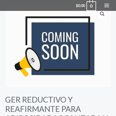
Skip
0
$
0.00
MAI
to
content
ME
GER REDUCTIVO Y
REAFIRMANTE PARA