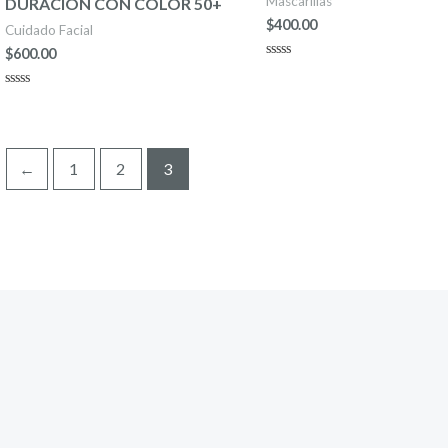
Mascarillas
DURACIÓN CON COLOR 50+
$
400.00
Cuidado Facial
$
600.00
Rated
0
out
Rated
of
0
5
out
of
5
←
1
2
3