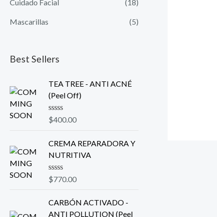
Cuidado Facial
(18)
Mascarillas
(5)
Best Sellers
TEA TREE - ANTI ACNÉ
(Peel Off)
R
$
400.00
a
t
e
CREMA REPARADORA Y
d
NUTRITIVA
0
o
u
R
$
770.00
t
a
o
t
f
e
CARBÓN ACTIVADO -
5
d
ANTI POLLUTION (Peel